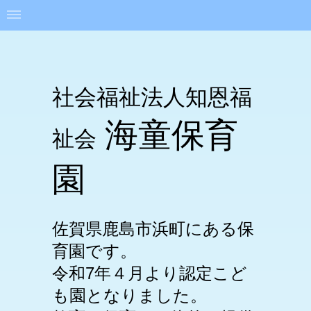
社会福祉法人知恩福
海童保育
祉会
園
佐賀県鹿島市浜町にある保
育園です。
令和7年４月より認定こど
も園となりました。